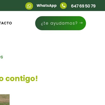
WhatsApp
647 69 50 79


¿te ayudamos?
TACTO
os
o contigo!