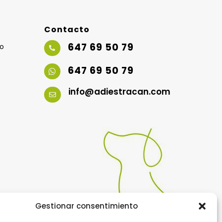
Contacto
647 69 50 79
io

647 69 50 79

info@adiestracan.com

Gestionar consentimiento