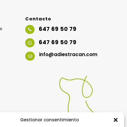
Contacto
647 69 50 79
io

647 69 50 79

info@adiestracan.com

Gestionar consentimiento