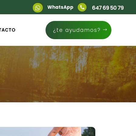
WhatsApp
647 69 50 79


¿te ayudamos?
TACTO