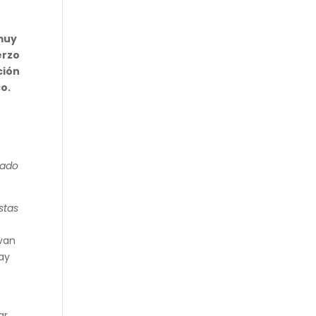
 muy
erzo
ción
co.
tado
stas
van
ay
n
ar