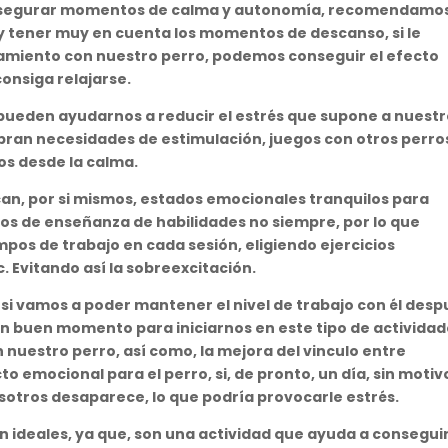
e asegurar momentos de calma y autonomía, recomendamo
y tener muy en cuenta los momentos de descanso, si le
miento con nuestro perro, podemos conseguir el efecto
onsiga relajarse.
a pueden ayudarnos a reducir el estrés que supone a nuest
ubran necesidades de estimulación, juegos con otros perro
os desde la calma.
lican, por si mismos, estados emocionales tranquilos para
cios de enseñanza de habilidades no siempre, por lo que
pos de trabajo en cada sesión, eligiendo ejercicios
. Evitando así la sobreexcitación.
i vamos a poder mantener el nivel de trabajo con él desp
 un buen momento para iniciarnos en este tipo de activida
nuestro perro, así como, la mejora del vinculo entre
o emocional para el perro, si, de pronto, un día, sin motiv
sotros desaparece, lo que podría provocarle estrés.
on ideales, ya que, son una actividad que ayuda a consegui