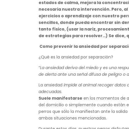
estados de calma, mejora la concentraci
necesaria nuestra intervención. Pero, al
ejercicios o aprendizaje con nuestro pe
sencillos, donde pueda encontrar sin de
tanto físico, (usar la nariz, procesami
de estrategias para resolver…) Se dice, q
Como prevenir la ansiedad por separaci
¿Qué es la ansiedad por separación?
“
La ansiedad deriva del miedo y es una respue
de alerta ante una señal difusa de peligro o
La ansiedad
impide al animal recoger datos d
adecuadas
.
Suele manifestarse
en los momentos de au
del domicilio o simplemente cuando están en
perros que sólo la manifiestan ante la salid
ambas situaciones mencionadas.
Durante estos días, nuestros perros disfrut