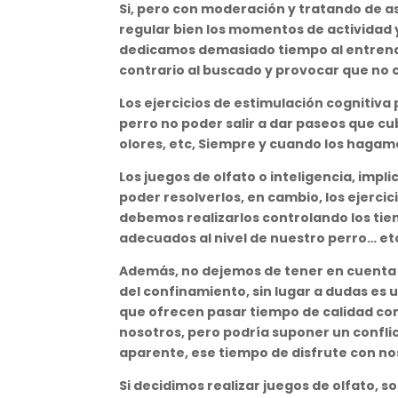
Si, pero con moderación y tratando d
regular bien los momentos de actividad 
dedicamos demasiado tiempo al entrena
contrario al buscado y provocar que no c
Los ejercicios de estimulación cognitiv
perro no poder salir a dar paseos que c
olores, etc, Siempre y cuando los hagam
Los juegos de olfato o inteligencia, imp
poder resolverlos, en cambio, los ejerci
debemos realizarlos controlando los tiem
adecuados al nivel de nuestro perro… etc
Además, no dejemos de tener en cuenta s
del confinamiento, sin lugar a dudas es
que ofrecen pasar tiempo de calidad con 
nosotros, pero podría suponer un conflict
aparente, ese tiempo de disfrute con no
Si decidimos realizar juegos de olfato, s