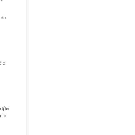
 de
á a
l/la
 la