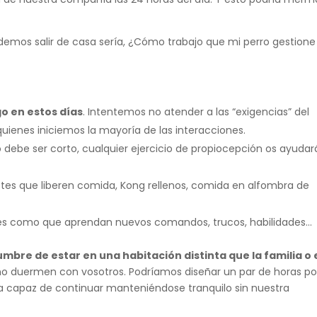
demos salir de casa sería, ¿Cómo trabajo que mi perro gestione
o en estos días
. Intentemos no atender a las “exigencias” del
enes iniciemos la mayoría de las interacciones.
 debe ser corto, cualquier ejercicio de propiocepción os ayudar
etes que liberen comida, Kong rellenos, comida en alfombra de
es como que aprendan nuevos comandos, trucos, habilidades…
bre de estar en una habitación distinta que la familia o e
 no duermen con vosotros. Podríamos diseñar un par de horas por
ea capaz de continuar manteniéndose tranquilo sin nuestra