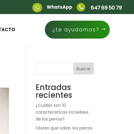
WhatsApp
647 69 50 79


¿te ayudamos?
TACTO
Buscar
Entradas
recientes
¿Cuáles son 10
características increíbles
de los perros?
Olores que odian los perros