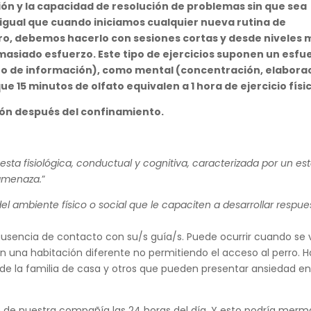
ón y la capacidad de resolución de problemas sin que sea
 igual que cuando iniciamos cualquier nueva rutina de
rro, debemos hacerlo con sesiones cortas y desde niveles
masiado esfuerzo. Este tipo de ejercicios suponen un esfu
ento de información), como mental (concentración, elabora
ue 15 minutos de olfato equivalen a 1 hora de ejercicio físi
ón después del confinamiento.
sta fisiológica, conductual y cognitiva, caracterizada por un es
 amenaza.
”
el ambiente físico o social que le capaciten a desarrollar respue
sencia de contacto con su/s guía/s. Puede ocurrir cuando se 
 una habitación diferente no permitiendo el acceso al perro. H
a de la familia de casa y otros que pueden presentar ansiedad e
an de nuestra compañía las 24 horas del día. Y esto podría merm