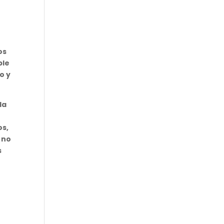
os
ble
o y
la
os,
 no
s